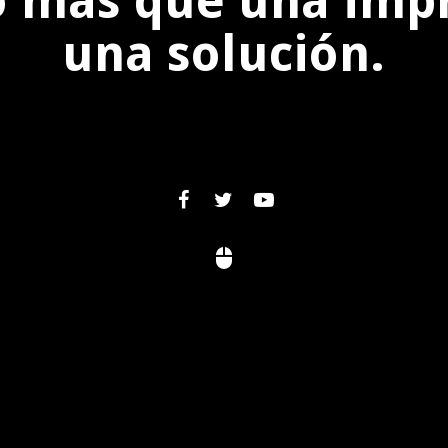
 más que una impr
una solución.