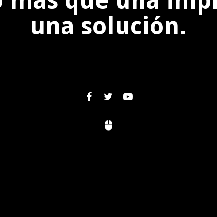
 más que una impr
una solución.