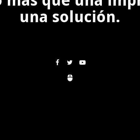
 más que una impr
una solución.