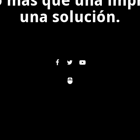
 más que una impr
una solución.