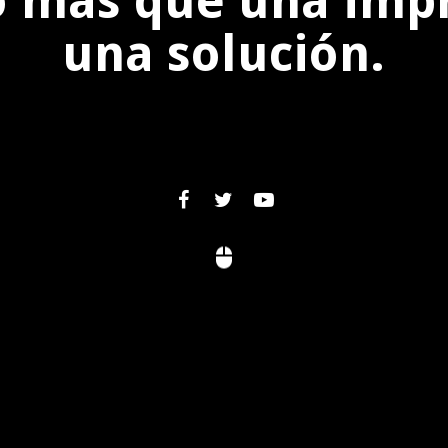
 más que una impr
una solución.